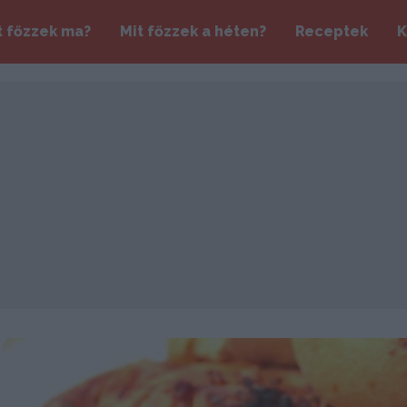
t főzzek ma?
Mit főzzek a héten?
Receptek
K