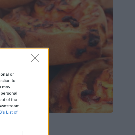
sonal or
ection to
ou may
 personal
out of the
 downstream
B’s List of