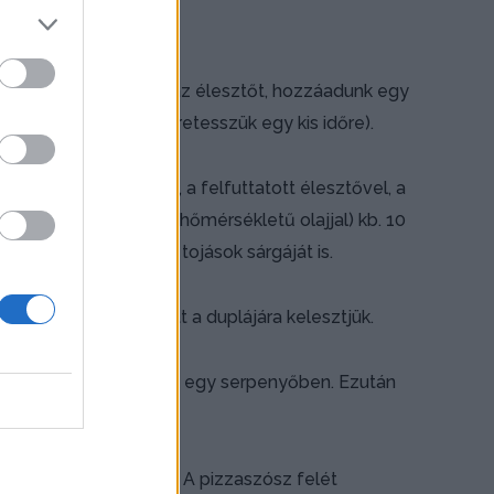
, majd belemorzsoljuk az élesztőt, hozzáadunk egy
uk (langyos helyre félretesszük egy kis időre).
egy kis sót szórva rá, a felfuttatott élesztővel, a
tt vajjal (vagy a szobahőmérsékletű olajjal) kb. 10
ként belekeverjük a tojások sárgáját is.
etakarva, 50 perc alatt a duplájára kelesztjük.
jat ráöntve megpirítjuk egy serpenyőben. Ezután
lalap alakúra nyújtjuk. A pizzaszósz felét