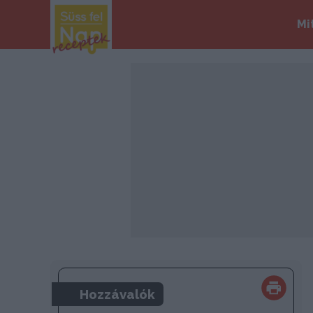
Mi
Hozzávalók