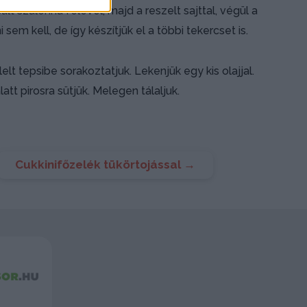
t szalonna felével, majd a reszelt sajttal, végül a
sem kell, de így készítjük el a többi tekercset is.
elt tepsibe sorakoztatjuk. Lekenjük egy kis olajjal.
tt pirosra sütjük. Melegen tálaljuk.
Cukkinifőzelék tükörtojással
→
Szókereső
Tetris