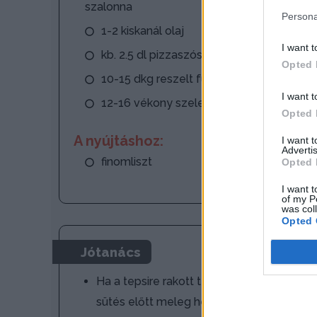
szalonna
Persona
1-2 kiskanál olaj
I want t
kb. 2.5 dl pizzaszósz
Opted 
10-15 dkg reszelt füstölt sajt
I want t
12-16 vékony szelet gépsonka
Opted 
A nyújtáshoz:
I want 
Advertis
finomliszt
Opted 
I want t
of my P
was col
Opted 
Jótanács
Ha a tepsire rakott tekercseket
sütés előtt meleg helyen, fél órán