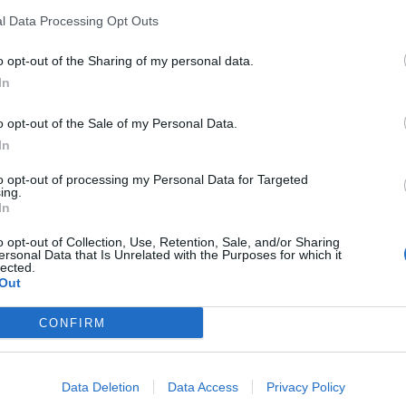
60-120 perc
közepes
500-750
l Data Processing Opt Outs
o opt-out of the Sharing of my personal data.
A tejet meglangyosítjuk, egy decit kimerünk belőle
1.
In
kevés porcukrot, és nagyjából 15 perc alatt fölfuttatj
o opt-out of the Sale of my Personal Data.
In
A szobahőmérsékletű lisztet egy tálba szitáljuk, majd 
2.
to opt-out of processing my Personal Data for Targeted
maradék tejjel, a porcukorral és a langyosra olvaszto
ing.
perc dagasztással hólyagosra dolgozzuk. Végül egyen
In
o opt-out of Collection, Use, Retention, Sale, and/or Sharing
ersonal Data that Is Unrelated with the Purposes for which it
Megkenjük olajjal a tetejét, majd egy konyharuhával l
3.
lected.
Out
A töltelékhez felkockázzuk a szalonnát, majd az ola
4.
CONFIRM
hagyjuk kihűlni.
Data Deletion
Data Access
Privacy Policy
A tésztát kettéosztjuk. Meglisztezett gyúrólapon tég
5.