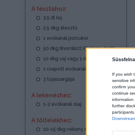
A tésztához:
3.5 dl tej
2.5 dkg élesztő
1 evőkanál porcukor
50 dkg finomliszt (Graham-liszt)
10 dkg vaj vagy 1 dl olaj
Süssfelna
1 csapott evőkanál só
If you wish 
3 tojássárgája
sensitive in
confirm you
continue se
A lekenéshez:
information 
1-2 evőkanál olaj
further disc
participants
Downstream 
A töltelékhez:
10-15 dkg vékony szelet húsos