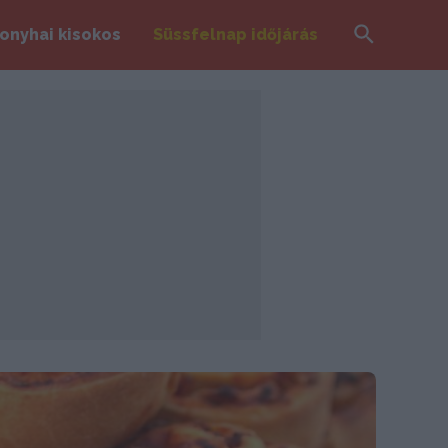
Search
onyhai kisokos
Süssfelnap időjárás