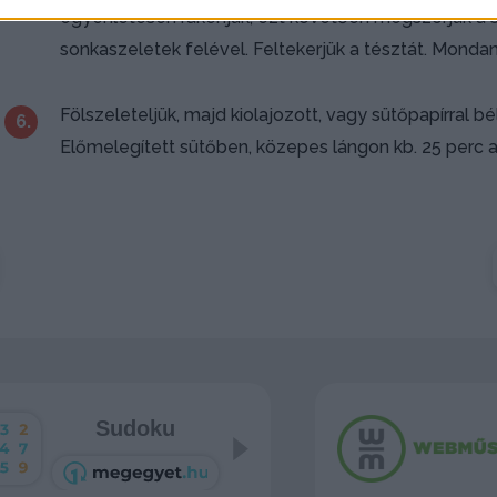
egyenletesen rákenjük, ezt követően megszórjuk a sül
sonkaszeletek felével. Feltekerjük a tésztát. Mondani 
Fölszeleteljük, majd kiolajozott, vagy sütőpapírral bél
6.
Előmelegített sütőben, közepes lángon kb. 25 perc ala
Sudoku
Pasziánsz