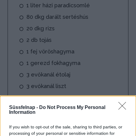
1 liter házi paradicsomlé
80 dkg darált sertéshús
20 dkg rizs
2 db tojás
1 fej vöröshagyma
1 gerezd fokhagyma
3 evőkanál étolaj
3 evőkanál liszt
1 kávéskanál pirospaprika
Süssfelnap -
Do Not Process My Personal
őrölt bors
Information
cukor
If you wish to opt-out of the sale, sharing to third parties, or
fűszerkömény
processing of your personal or sensitive information for