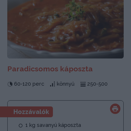
Paradicsomos káposzta
60-120 perc
könnyű
250-500
Hozzávalók
1 kg savanyú káposzta