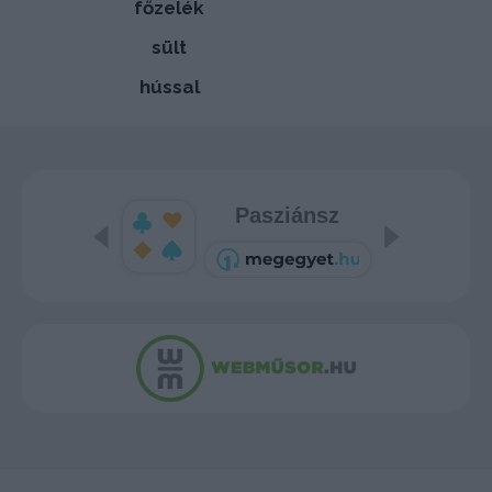
főzelék
sült
hússal
Pasziánsz