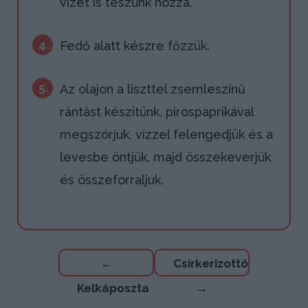
vizet is teszünk hozzá.
4.
Fedő alatt készre főzzük.
5.
Az olajon a liszttel zsemleszínű
rántást készítünk, pirospaprikával
megszórjuk, vízzel felengedjük és a
levesbe öntjük, majd összekeverjük
és összeforraljuk.
Bejegyzés
←
Csirkerizottó
navigáció
Kelkáposzta
→