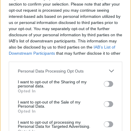
section to confirm your selection. Please note that after your
opt-out request is processed you may continue seeing
interest-based ads based on personal information utilized by
us or personal information disclosed to third parties prior to
your opt-out. You may separately opt-out of the further
disclosure of your personal information by third parties on the
IAB’s list of downstream participants. This information may
also be disclosed by us to third parties on the
IAB’s List of
Downstream Participants
that may further disclose it to other
third parties.
Personal Data Processing Opt Outs
I want to opt-out of the Sharing of my
personal data.
Opted In
I want to opt-out of the Sale of my
1.
A tésztához a tojások sárgáját a
Personal Data.
Opted In
cukor kétharmadával 3-4 perc alatt
I want to opt-out of processing my
fehéredésig keverjük. A narancs
Personal Data for Targeted Advertising.