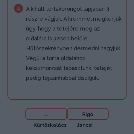
4.
A kihűlt tortakorongot lapjában 3
részre vágjuk. A krémmel megkenjük
úgy, hogy a tetejére meg az
oldalára is jusson belőle.
Hűtőszekrényben dermedni hagyjuk.
Végül a torta oldalához
kekszmorzsát tapasztunk, tetejét
pedig tejszínhabbal díszítjük.
Bejegyzés
←
Rigó
navigáció
Kürtőskalács
Jancsi
→