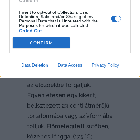
Opted In
reszelt héját és kifacsart levét (kb. 1
I want to opt-out of Collection, Use,
deci) meg a vizet hozzáadjuk. A
Retention, Sale, and/or Sharing of my
Personal Data that Is Unrelated with the
sütőporral összeforgatott lisztet
Purposes for which it was collected.
Opted Out
belekeverjük.
CONFIRM
2.
A tojásfehérjét kemény habbá
verjük, a vége felé a maradék cukrot
Data Deletion
Data Access
Privacy Policy
is hozzáadjuk. Óvatos mozdulatokkal
az előzőekbe forgatjuk.
Egyenletesen egy kikent,
belisztezett 23 centi átmérőjű
tortaformába vagy szívformába
töltjük. Előmelegített sütőben,
közepes lánggal (175 °C;