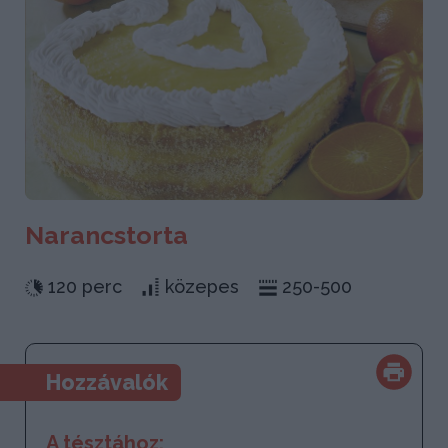
Narancstorta
120 perc
közepes
250-500
Hozzávalók
A tésztához: