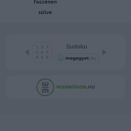
faszénen
sütve
Sudoku