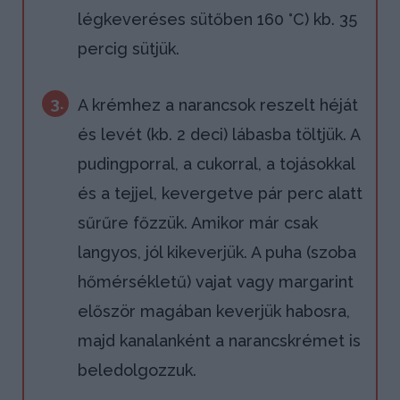
légkeveréses sütőben 160 °C) kb. 35
percig sütjük.
3.
A krémhez a narancsok reszelt héját
és levét (kb. 2 deci) lábasba töltjük. A
pudingporral, a cukorral, a tojásokkal
és a tejjel, kevergetve pár perc alatt
sűrűre főzzük. Amikor már csak
langyos, jól kikeverjük. A puha (szoba
hőmérsékletű) vajat vagy margarint
először magában keverjük habosra,
majd kanalanként a narancskrémet is
beledolgozzuk.