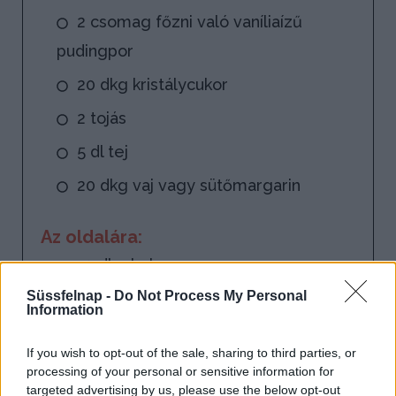
2 csomag főzni való vaníliaízű
pudingpor
20 dkg kristálycukor
2 tojás
5 dl tej
20 dkg vaj vagy sütőmargarin
Az oldalára:
10 dkg kekszmorzsa
Süssfelnap -
Do Not Process My Personal
Information
A tetejére:
2 dl habtejszín
If you wish to opt-out of the sale, sharing to third parties, or
processing of your personal or sensitive information for
targeted advertising by us, please use the below opt-out