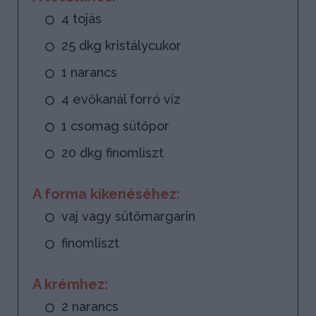
4 tojás
25 dkg kristálycukor
1 narancs
4 evőkanál forró víz
1 csomag sütőpor
20 dkg finomliszt
A forma kikenéséhez:
vaj vagy sütőmargarin
finomliszt
A krémhez:
2 narancs