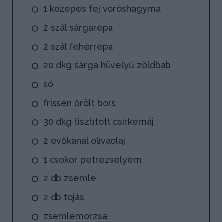
1 közepes fej vöröshagyma
2 szál sárgarépa
2 szál fehérrépa
20 dkg sárga hüvelyű zöldbab
só
frissen őrölt bors
30 dkg tisztított csirkemáj
2 evőkanál olívaolaj
1 csokor petrezselyem
2 db zsemle
2 db tojás
zsemlemorzsa