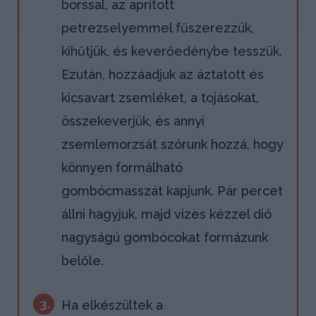
borssal, az aprított
petrezselyemmel fűszerezzük,
kihűtjük, és keverőedénybe tesszük.
Ezután, hozzáadjuk az áztatott és
kicsavart zsemléket, a tojásokat,
összekeverjük, és annyi
zsemlemorzsát szórunk hozzá, hogy
könnyen formálható
gombócmasszát kapjunk. Pár percet
állni hagyjuk, majd vizes kézzel dió
nagyságú gombócokat formázunk
belőle.
3.
Ha elkészültek a