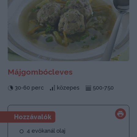
Májgombócleves
30-60 perc
közepes
500-750
Hozzávalók
4 evőkanál olaj