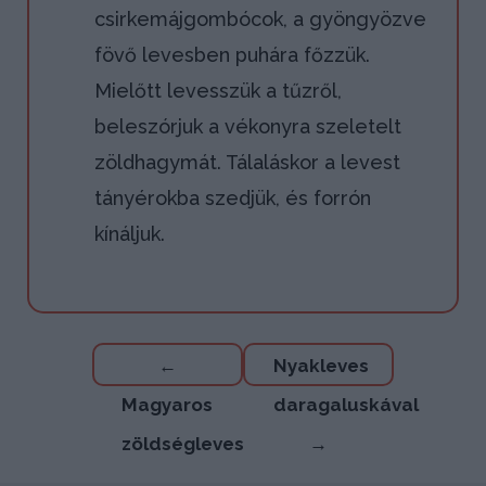
csirkemájgombócok, a gyöngyözve
fövő levesben puhára főzzük.
Mielőtt levesszük a tűzről,
beleszórjuk a vékonyra szeletelt
zöldhagymát. Tálaláskor a levest
tányérokba szedjük, és forrón
kínáljuk.
Bejegyzés
←
Nyakleves
navigáció
Magyaros
daragaluskával
zöldségleves
→