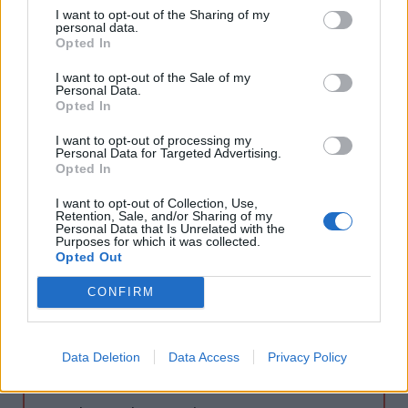
I want to opt-out of the Sharing of my
megpirítjuk benne az aprított
personal data.
Opted In
vöröshagymát. Ezután hozzáadjuk a
I want to opt-out of the Sale of my
vékony csíkokra metélt sárgarépát,
Personal Data.
Opted In
fehérrépát és a 3 centi hosszúra
I want to opt-out of processing my
vágott zöldbabot. Pár percig tovább
Personal Data for Targeted Advertising.
Opted In
pirítjuk, majd felöntjük 1,4 liter vízzel,
I want to opt-out of Collection, Use,
és sóval, borssal ízesítjük. Ha
Retention, Sale, and/or Sharing of my
Personal Data that Is Unrelated with the
felforrt, lassú tűzön főzzük, és
Purposes for which it was collected.
Opted Out
közben elkészítjük a májgombócot.
CONFIRM
2.
Az előkészített csirkemájat
ledaráljuk, majd a forró olívaolajon
Data Deletion
Data Access
Privacy Policy
fehéredésig sütjük. Most sóval,