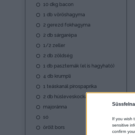
10 dkg bacon
1 db vöröshagyma
2 gerezd fokhagyma
2 db sárgarépa
1/2 zeller
2 db zöldség
1 db paszternák (el is hagyható)
4 db krumpli
1 teáskanál pirospaprika
2 db húsleveskocka
Süssfelna
majoránna
só
If you wish 
sensitive in
őrölt bors
confirm you