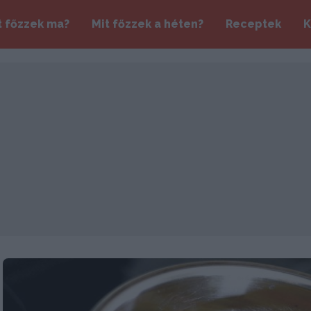
t főzzek ma?
Mit főzzek a héten?
Receptek
K