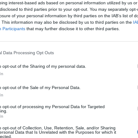
eing interest-based ads based on personal information utilized by us or
60-120 perc
könnyű
250-500
disclosed to third parties prior to your opt-out. You may separately opt-
losure of your personal information by third parties on the IAB’s list of
. This information may also be disclosed by us to third parties on the
IA
A bacont vágjuk fel kisebb darabokra, a virslit karikáz
1.
Participants
that may further disclose it to other third parties.
A zöldségeket és a hagymát pucoljuk meg, majd ízlés
2.
l Data Processing Opt Outs
A krumplit szintén pucoljuk meg, majd vágjuk fel koc
3.
o opt-out of the Sharing of my personal data.
In
Egy fazékba tegyük bele a bacont és kezdjük el zsírjá
4.
o opt-out of the Sale of my Personal Data.
In
Amikor már kezd színt kapni, adjuk hozzá a vöröshag
5.
to opt-out of processing my Personal Data for Targeted
ing.
Ezután adjuk hozzá az apróra felvágott fokhagymát, 
In
6.
kevergetve pároljuk pár percig.
o opt-out of Collection, Use, Retention, Sale, and/or Sharing
ersonal Data that Is Unrelated with the Purposes for which it
lected.