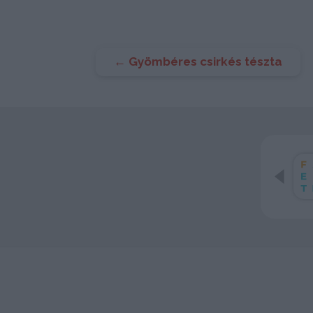
Bejegyzés
←
Gyömbéres csirkés tészta
navigáció