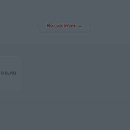
Borscsleves
→
2048
Akasztófa