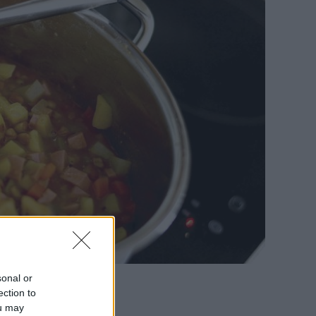
sonal or
ection to
ou may