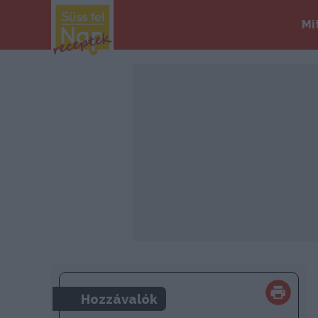
Mi
Hozzávalók