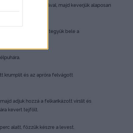
 ízlés szerint majoránnával, majd keverjük alaposan
d sózzuk, borsozzuk és tegyük bele a
félpuhára.
t krumplit és az apróra felvágott
ajd adjuk hozzá a felkarikázott virslit és
ra kevert tejfölt.
perc alatt, főzzük készre a levest.