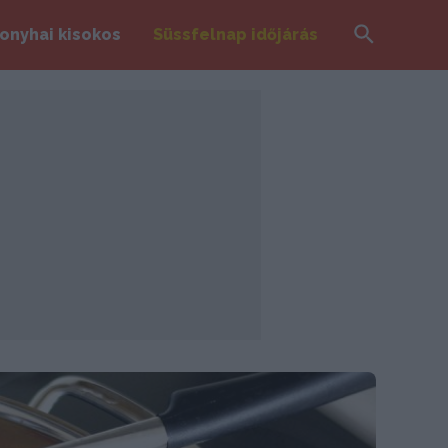
Search
onyhai kisokos
Süssfelnap időjárás