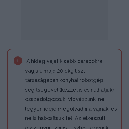
1.
A hideg vajat kisebb darabokra
vágjuk, majd 20 dkg liszt
társaságában konyhai robotgép
segítségével (kézzel is csinálhatjuk)
összedolgozzuk. Vigyázzunk, ne
legyen ideje megolvadni a vajnak, és
ne is habosítsuk fel! Az elkészült
összegyúrt vajas részből tegyünk