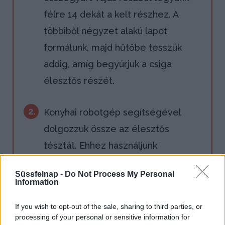
félre 14 dekát a kelt részhez. A
többiből négyzet alakú lapot
formálunk, majd hűtőbe tesszük
addig, amíg begyúrjuk a csiga
élesztős részét.
2.
Konyhai robotgép segítségével
dolgozzuk össze az élesztős
tésztát. Ehhez használjunk
dagasztókart úgy, hogy minden
Süssfelnap -
Do Not Process My Personal
hozzávalót beletöltünk. Fontos, hogy
Information
ne dolgozzunk erős fokozaton, és
If you wish to opt-out of the sale, sharing to third parties, or
csak addig keverjük, míg össze nem
processing of your personal or sensitive information for