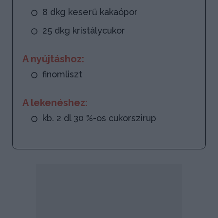
8 dkg keserű kakaópor
25 dkg kristálycukor
A nyújtáshoz:
finomliszt
A lekenéshez:
kb. 2 dl 30 %-os cukorszirup