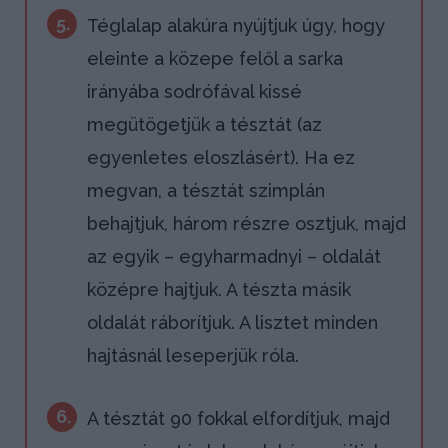
5.
Téglalap alakúra nyújtjuk úgy, hogy
eleinte a közepe felől a sarka
irányába sodrófával kissé
megütögetjük a tésztát (az
egyenletes eloszlásért). Ha ez
megvan, a tésztát szimplán
behajtjuk, három részre osztjuk, majd
az egyik – egyharmadnyi – oldalát
középre hajtjuk. A tészta másik
oldalát ráborítjuk. A lisztet minden
hajtásnál leseperjük róla.
6.
A tésztát 90 fokkal elfordítjuk, majd