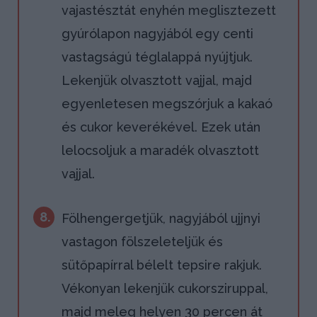
vajastésztát enyhén meglisztezett
gyúrólapon nagyjából egy centi
vastagságú téglalappá nyújtjuk.
Lekenjük olvasztott vajjal, majd
egyenletesen megszórjuk a kakaó
és cukor keverékével. Ezek után
lelocsoljuk a maradék olvasztott
vajjal.
8.
Fölhengergetjük, nagyjából ujjnyi
vastagon fölszeleteljük és
sütőpapírral bélelt tepsire rakjuk.
Vékonyan lekenjük cukorsziruppal,
majd meleg helyen 30 percen át