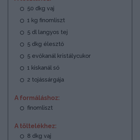
50 dkg vaj
1 kg finomliszt
5 dl langyos tej
5 dkg élesztő
5 evőkanál kristálycukor
1 kiskanál só
2 tojássárgája
A formáláshoz:
finomliszt
A töltelékhez:
8 dkg vaj