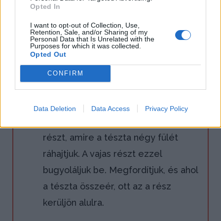
Opted In
gyúrólapon letakarva 20 percen át
kelesztjük.
I want to opt-out of Collection, Use,
Retention, Sale, and/or Sharing of my
Personal Data that Is Unrelated with the
Purposes for which it was collected.
4.
Opted Out
Következő lépésben a tésztát
enyhén meglisztezett gyúrólapon
CONFIRM
négylevelű lóhere alakúra nyújtjuk
úgy, hogy a közepét vastagabban
Data Deletion
Data Access
Privacy Policy
hagyjuk. Ebbe rakjuk a behűtött vajas
részt, amire a tészta négy fülét
ráhajtjuk. A vajas részt ezzel
bugyoláljuk be. Megfordítjuk, és ahol
a tészta összeér, ott az a rész
kerüljön alulra.