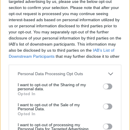
áll a tészta. Ha nincs gépünk, akkor a
targeted advertising by us, please use the below opt-out
section to confirm your selection. Please note that after your
maradék 80 deka lisztet egy tálba
opt-out request is processed you may continue seeing
interest-based ads based on personal information utilized by
szitáljuk, a közepét kimélyítjük, majd
us or personal information disclosed to third parties prior to
beleöntjük a langyos tejet.
your opt-out. You may separately opt-out of the further
disclosure of your personal information by third parties on the
IAB’s list of downstream participants. This information may
3.
Az élesztőt belemorzsoljuk, majd
also be disclosed by us to third parties on the
IAB’s List of
Downstream Participants
that may further disclose it to other
beleszórjuk a cukrot, és 10 percre
third parties.
meleg helyre tesszük. Ezt követően
Personal Data Processing Opt Outs
a sóval, a tojások sárgájával és a
I want to opt-out of the Sharing of my
félretett 14 dekányi lisztes vajjal,
personal data.
Opted In
gyors mozdulatokkal sima tésztát
I want to opt-out of the Sale of my
gyúrunk belőle. Cipóvá formáljuk, a
Personal Data.
Opted In
tetejét kereszt alakban bevágjuk,
I want to opt-out of processing my
majd enyhén meglisztezett
Personal Data for Targeted Advertising.