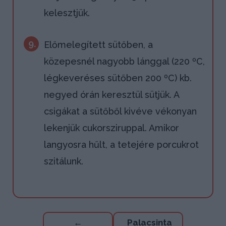
kelesztjük.
9.
Előmelegített sütőben, a
közepesnél nagyobb lánggal (220 ºC,
légkeveréses sütőben 200 ºC) kb.
negyed órán keresztül sütjük. A
csigákat a sütőből kivéve vékonyan
lekenjük cukorsziruppal. Amikor
langyosra hűlt, a tetejére porcukrot
szitálunk.
Bejegyzés
←
Palacsinta