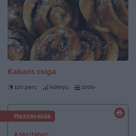
Kakaós csiga
120 perc
könnyű
1000-
Hozzávalók
A tésztához: