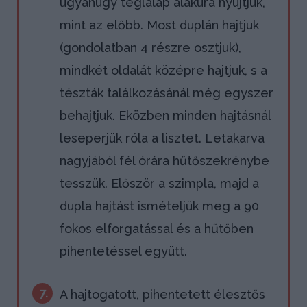
ugyanúgy téglalap alakúra nyújtjuk,
mint az előbb. Most duplán hajtjuk
(gondolatban 4 részre osztjuk),
mindkét oldalát középre hajtjuk, s a
tészták találkozásánál még egyszer
behajtjuk. Eközben minden hajtásnál
leseperjük róla a lisztet. Letakarva
nagyjából fél órára hűtőszekrénybe
tesszük. Először a szimpla, majd a
dupla hajtást ismételjük meg a 90
fokos elforgatással és a hűtőben
pihentetéssel együtt.
7.
A hajtogatott, pihentetett élesztős