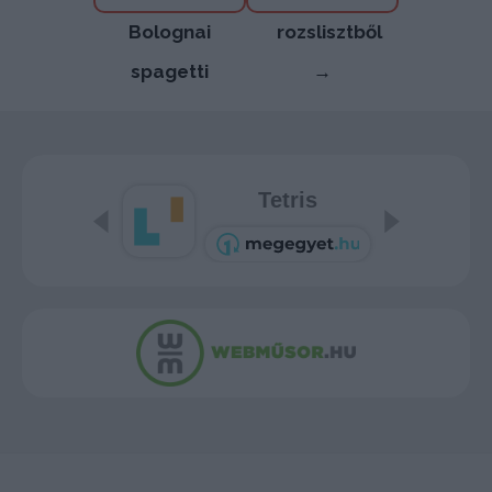
navigáció
Bolognai
rozslisztből
spagetti
→
Tetris