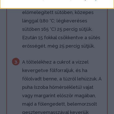
átmérőjű tortakarikába töltjük, és
előmelegített sütőben, közepes
lánggal (180 °C; légkeveréses
sütőben 165 °C) 25 percig sütjük.
Ezután 15 fokkal csökkentve a sütés
erősségét, még 25 percig sütjük.
3.
A töltelékhez a cukrot a vízzel
kevergetve fölforraljuk, és ha
fölolvadt benne, a tűzről lehúzzuk. A
puha (szoba hőmérsékletű) vajat
vagy margarint először magában,
majd a fölengedett, belemorzsolt
gesztenyemasszával keverjük