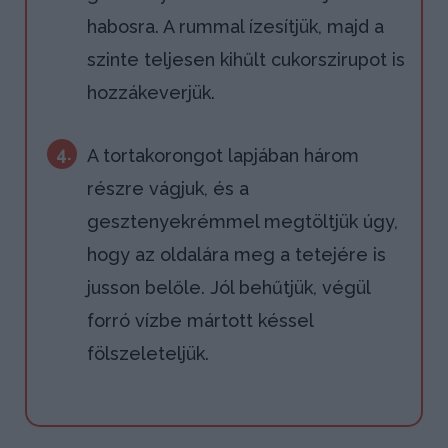
habosra. A rummal ízesítjük, majd a
szinte teljesen kihűlt cukorszirupot is
hozzákeverjük.
4.
A tortakorongot lapjában három
részre vágjuk, és a
gesztenyekrémmel megtöltjük úgy,
hogy az oldalára meg a tetejére is
jusson belőle. Jól behűtjük, végül
forró vízbe mártott késsel
fölszeleteljük.