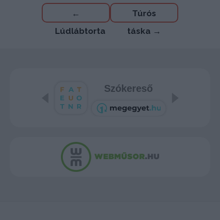
Bejegyzés
←
Túrós
navigáció
Lúdlábtorta
táska
→
Szókereső