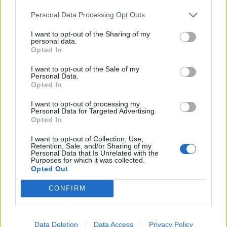
Personal Data Processing Opt Outs
I want to opt-out of the Sharing of my
personal data.
Opted In
1.
A tésztához a tojássárgáját a
cukorral fehéredésig verjük. Ez
I want to opt-out of the Sale of my
Personal Data.
Opted In
elektromos habverővel, maximális
fokozaton 4-5 perc. A vizet
I want to opt-out of processing my
Personal Data for Targeted Advertising.
belekeverjük. A lisztet a dióval és a
Opted In
sütőporral összeforgatjuk, és az
I want to opt-out of Collection, Use,
Retention, Sale, and/or Sharing of my
előzőekhez adjuk, majd a kemény
Personal Data that Is Unrelated with the
Purposes for which it was collected.
habbá vert tojásfehérjét is
Opted Out
hozzákeverjük.
CONFIRM
2.
Kikent, kilisztezett, 24 centi
Data Deletion
Data Access
Privacy Policy