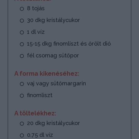
8 tojás
30 dkg kristálycukor
1 dl víz
15-15 dkg finomliszt és őrölt dió
fél csomag sütőpor
A forma kikenéséhez:
vaj vagy sütőmargarin
finomliszt
A töltelékhez:
20 dkg kristálycukor
0.75 dl víz