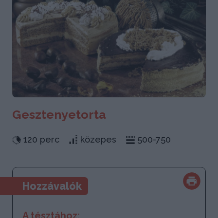
Gesztenyetorta
120 perc
közepes
500-750
Hozzávalók
A tésztához: