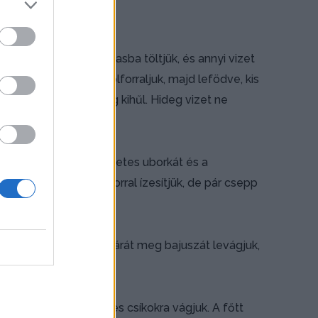
 megmossuk, majd lábasba töltjük, és annyi vizet
esítjük, nagy lángon fölforraljuk, majd lefödve, kis
k, és megvárjuk, amíg kihűl. Hideg vizet ne
tozik.
l összekeverjük. Az ecetes uborkát és a
lgozzuk. Végül a borral ízesítjük, de pár csepp
szeljük. A póré zöld szárát meg bajuszát levágjuk,
, majd kisujjnyi széles csíkokra vágjuk. A főtt