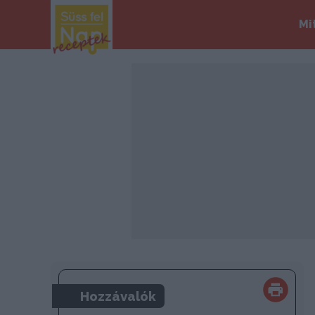
Mi
Hozzávalók