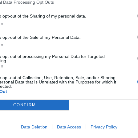
l Data Processing Opt Outs
60-120 perc
könnyű
500-750
o opt-out of the Sharing of my personal data.
In
A burgonyát kefével dörzsölgetve folyó víz alatt jól
1.
öntünk rá, hogy jól ellepje. 1 csapott kiskanál sóval íz
o opt-out of the Sale of my Personal Data.
lángon kb. 35 perc alatt héjában megfőzzük. Leszűrjü
In
öntsünk rá, a burgonyát ne áztassuk, mert íze megvál
to opt-out of processing my Personal Data for Targeted
ing.
In
A majonézt a ketchuppal, a tejszínnel meg a tejfölle
2.
o opt-out of Collection, Use, Retention, Sale, and/or Sharing
meghámozott hagymát apróra vágjuk, az előzőekbe do
ersonal Data that Is Unrelated with the Purposes for which it
lected.
citromlevet is keverhetünk bele.
Out
CONFIRM
A főtt tojásokat és a virslit meghámozzuk, karikákra 
3.
törzsét vékonyan fölszeleteljük, gyűrűire szedjük.
Data Deletion
Data Access
Privacy Policy
A salátát leveleire bontva megmossuk, lecsöpögtetjük
4.