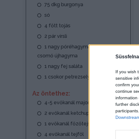
75 dkg burgonya
só
4 főtt tojás
2 pár virsli
1 nagy póréhagyma vagy 1
csomó újhagyma
Süssfelna
1 nagy fej saláta
If you wish 
1 csokor petrezselyem
sensitive in
confirm you
continue se
Az öntethez:
information 
4-5 evőkanál majonéz
further disc
participants
2 evőkanál ketchup
Downstream 
1 evőkanál főzőtejszín
4 evőkanál tejföl