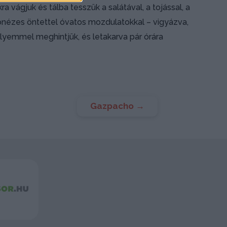
 vágjuk és tálba tesszük a salátával, a tojással, a
jonézes öntettel óvatos mozdulatokkal – vigyázva,
elyemmel meghintjük, és letakarva pár órára
Gazpacho
→
2048
Akasztófa