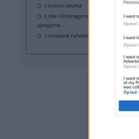
Persona
1 ecetes uborka
1 cikk vöröshagyma vagy 1 dundi
I want t
Opted 
újhagyma
2 evőkanál fehérbor
I want t
Opted 
I want 
Advertis
Opted 
I want t
of my P
was col
Opted 