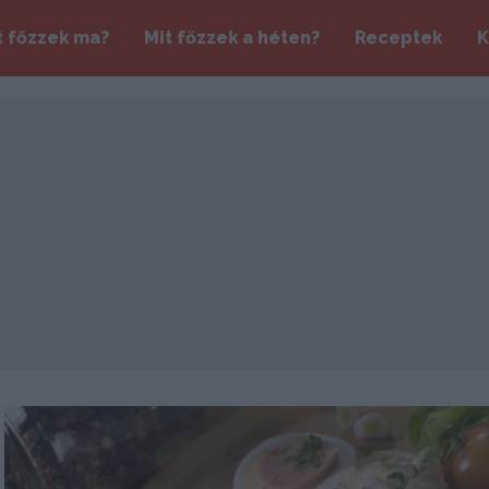
t főzzek ma?
Mit főzzek a héten?
Receptek
K