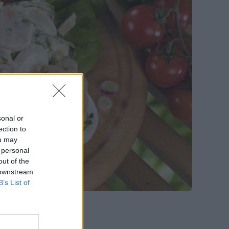
sonal or
ection to
ou may
 personal
out of the
 downstream
B’s List of