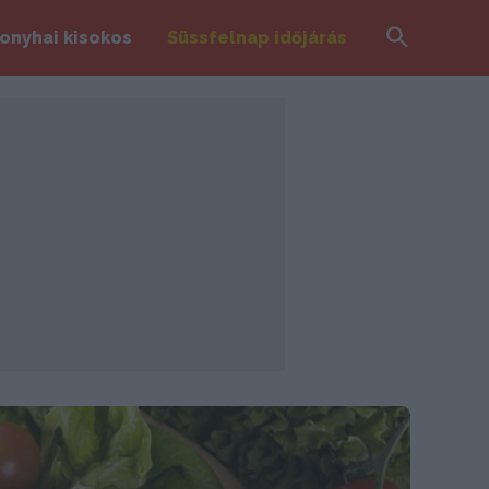
Search
onyhai kisokos
Süssfelnap időjárás