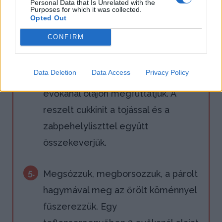
Personal Data that Is Unrelated with the
Purposes for which it was collected.
petrezselyemmel együtt finomra
Opted Out
vágjuk.
CONFIRM
4.
A fokhagymát összezúzzuk, majd a
Data Deletion
Data Access
Privacy Policy
petrezselymes vöröshagymával két
evőkanál olajon megfuttatjuk. A
reszelt cukkinit a tojással és a
zabpehelyliszttel együtt
összekeverjük.
5.
Megsózzuk, megborsozzuk, a párolt
hagymával meg az őrölt köménnyel
fűszerezzük. Egy