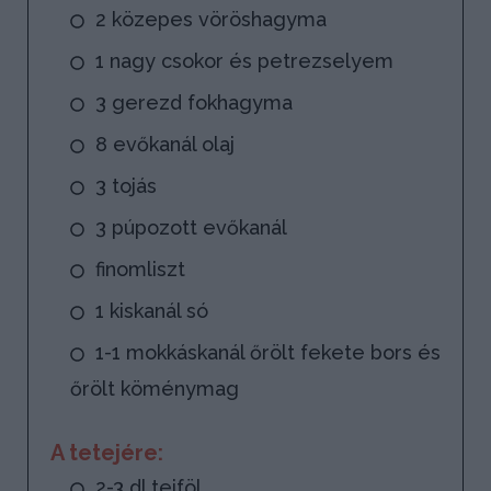
2 közepes vöröshagyma
1 nagy csokor és petrezselyem
3 gerezd fokhagyma
8 evőkanál olaj
3 tojás
3 púpozott evőkanál
finomliszt
1 kiskanál só
1-1 mokkáskanál őrölt fekete bors és
őrölt köménymag
A tetejére:
2-3 dl tejföl