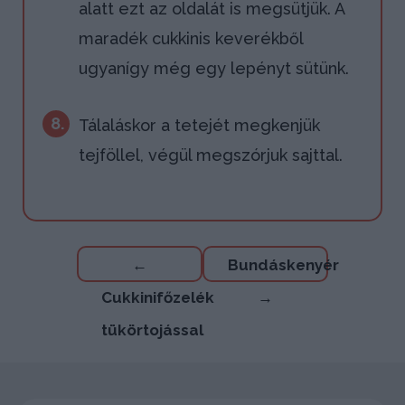
alatt ezt az oldalát is megsütjük. A
maradék cukkinis keverékből
ugyanígy még egy lepényt sütünk.
8.
Tálaláskor a tetejét megkenjük
tejföllel, végül megszórjuk sajttal.
Bejegyzés
←
Bundáskenyér
navigáció
Cukkinifőzelék
→
tükörtojással