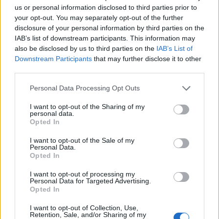
Jótanács
us or personal information disclosed to third parties prior to
your opt-out. You may separately opt-out of the further
Cukkini helyett burgonyával is
disclosure of your personal information by third parties on the
készíthetjük.
IAB’s list of downstream participants. This information may
also be disclosed by us to third parties on the
IAB’s List of
Downstream Participants
that may further disclose it to other
third parties.
Personal Data Processing Opt Outs
1.
A cukkinit megmossuk, végeit
I want to opt-out of the Sharing of my
personal data.
levágjuk, majd meghámozzuk.
Opted In
I want to opt-out of the Sale of my
Personal Data.
2.
Hosszában félbehasítjuk, majd a
Opted In
magjait kikaparva a húsát kis lyukú
I want to opt-out of processing my
Personal Data for Targeted Advertising.
reszelő segítségével lereszeljük.
Opted In
I want to opt-out of Collection, Use,
3.
Retention, Sale, and/or Sharing of my
A vöröshagymát megtisztítjuk és a