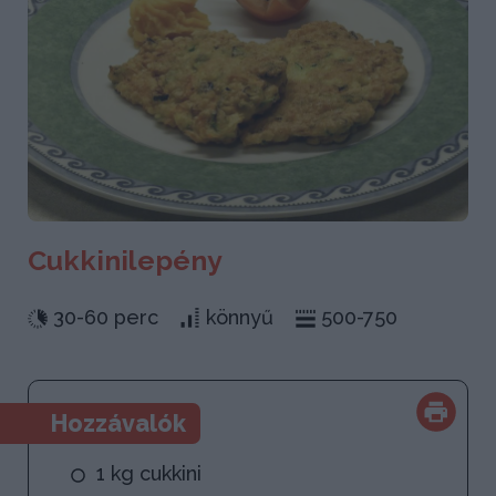
Cukkinilepény
30-60 perc
könnyű
500-750
Hozzávalók
1 kg cukkini