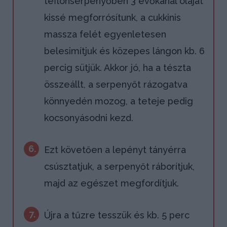
teflonserpenyőben 3 evőkanál olajat
kissé megforrósítunk, a cukkinis
massza felét egyenletesen
belesimítjuk és közepes lángon kb. 6
percig sütjük. Akkor jó, ha a tészta
összeállt, a serpenyőt rázogatva
könnyedén mozog, a teteje pedig
kocsonyásodni kezd.
6.
Ezt követően a lepényt tányérra
csúsztatjuk, a serpenyőt ráborítjuk,
majd az egészet megfordítjuk.
7.
Újra a tűzre tesszük és kb. 5 perc