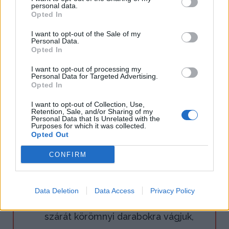
personal data.
Opted In
I want to opt-out of the Sale of my
Personal Data.
Opted In
I want to opt-out of processing my
Personal Data for Targeted Advertising.
Opted In
1.
A darált csirkemellet a többi
I want to opt-out of Collection, Use,
Retention, Sale, and/or Sharing of my
galuskához valóval összekeverjük,
Personal Data that Is Unrelated with the
Purposes for which it was collected.
majd a hűtőbe téve 15 percig
Opted Out
pihentetjük, hogy a dara kissé
CONFIRM
megduzzadjon.
Data Deletion
Data Access
Privacy Policy
2.
Közben a brokkolit megtisztítjuk,
szárát körömnyi darabokra vágjuk,