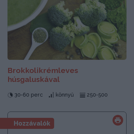
Brokkolikrémleves
húsgaluskával
30-60 perc
könnyű
250-500
Hozzávalók