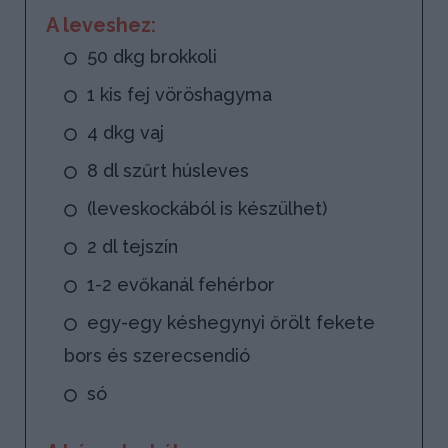
A leveshez:
50 dkg brokkoli
1 kis fej vöröshagyma
4 dkg vaj
8 dl szűrt húsleves
(leveskockából is készülhet)
2 dl tejszín
1-2 evőkanál fehérbor
egy-egy késhegynyi őrölt fekete
bors és szerecsendió
só