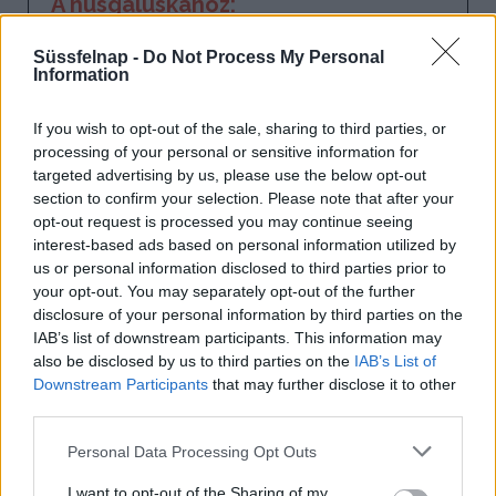
A húsgaluskához:
15 dkg darált csirkehús
Süssfelnap -
Do Not Process My Personal
Information
0.5 dl tejszín
1 tojás
If you wish to opt-out of the sale, sharing to third parties, or
processing of your personal or sensitive information for
1 evőkanál búzadara
targeted advertising by us, please use the below opt-out
section to confirm your selection. Please note that after your
fél mokkáskanál só
opt-out request is processed you may continue seeing
interest-based ads based on personal information utilized by
késhegynyi őrölt szerecsendió
us or personal information disclosed to third parties prior to
your opt-out. You may separately opt-out of the further
disclosure of your personal information by third parties on the
IAB’s list of downstream participants. This information may
also be disclosed by us to third parties on the
IAB’s List of
Downstream Participants
that may further disclose it to other
third parties.
Personal Data Processing Opt Outs
I want to opt-out of the Sharing of my