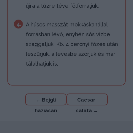
újra a tűzre téve fölforraljuk.
4.
A húsos masszát mokkáskanállal
forrásban lévő, enyhén sós vízbe
szaggatjuk. Kb. 4 percnyi főzés után
leszűrjük, a levesbe szórjuk és már
tálalhatjuk is.
Bejegyzés
←
Bejgli
Caesar-
navigáció
háziasan
saláta
→