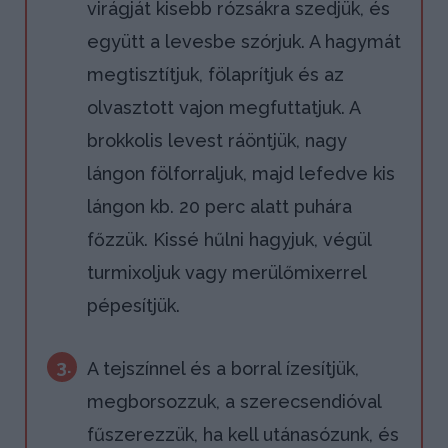
virágját kisebb rózsákra szedjük, és
együtt a levesbe szórjuk. A hagymát
megtisztítjuk, fölaprítjuk és az
olvasztott vajon megfuttatjuk. A
brokkolis levest ráöntjük, nagy
lángon fölforraljuk, majd lefedve kis
lángon kb. 20 perc alatt puhára
főzzük. Kissé hűlni hagyjuk, végül
turmixoljuk vagy merülőmixerrel
pépesítjük.
3.
A tejszínnel és a borral ízesítjük,
megborsozzuk, a szerecsendióval
fűszerezzük, ha kell utánasózunk, és