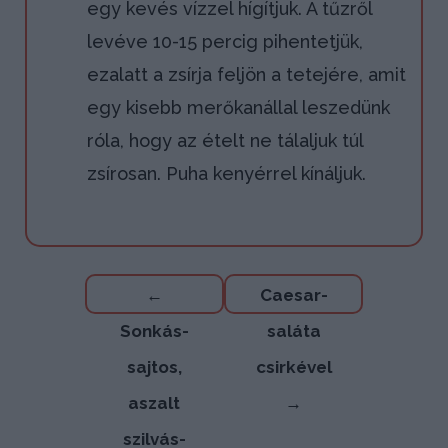
egy kevés vízzel hígítjuk. A tűzről
levéve 10-15 percig pihentetjük,
ezalatt a zsírja feljön a tetejére, amit
egy kisebb merőkanállal leszedünk
róla, hogy az ételt ne tálaljuk túl
zsírosan. Puha kenyérrel kínáljuk.
Bejegyzés
←
Caesar-
navigáció
Sonkás-
saláta
sajtos,
csirkével
aszalt
→
szilvás-