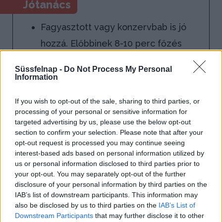
Jótanács
Fagyasztott vagy konzervbab is jó
hozzá. Előbbinek 8-10 perc főzés
kell, míg az utóbbinak elég 2-3 perc,
Süssfelnap -
Do Not Process My Personal
hiszen csak meg kell forrósítani. Aki
Information
szereti a konzervbab levét, víz
If you wish to opt-out of the sale, sharing to third parties, or
helyett az ételbe öntheti.
processing of your personal or sensitive information for
targeted advertising by us, please use the below opt-out
section to confirm your selection. Please note that after your
opt-out request is processed you may continue seeing
interest-based ads based on personal information utilized by
us or personal information disclosed to third parties prior to
your opt-out. You may separately opt-out of the further
1.
A csirkét megmossuk, leszárogatjuk,
disclosure of your personal information by third parties on the
majd 8 részre vágjuk. Ehhez először
IAB’s list of downstream participants. This information may
also be disclosed by us to third parties on the
IAB’s List of
a hátára fektetjük, mellénél
Downstream Participants
that may further disclose it to other