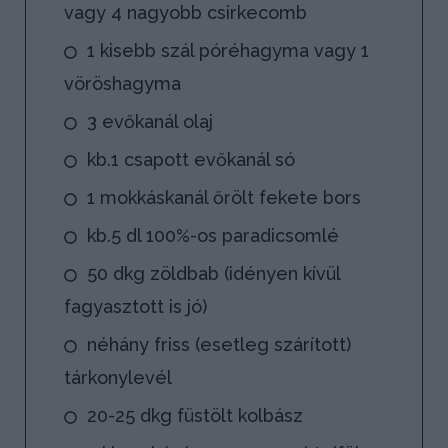
vagy 4 nagyobb csirkecomb
1 kisebb szál póréhagyma vagy 1
vöröshagyma
3 evőkanál olaj
kb.1 csapott evőkanál só
1 mokkáskanál őrölt fekete bors
kb.5 dl 100%-os paradicsomlé
50 dkg zöldbab (idényen kívül
fagyasztott is jó)
néhány friss (esetleg szárított)
tárkonylevél
20-25 dkg füstölt kolbász