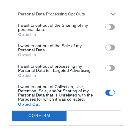
hosszában kettéhasítjuk, az így
third parties.
kapott feleket pedig elnegyedeljük:
Personal Data Processing Opt Outs
levágjuk a szárnyát egy kis mellével
I want to opt-out of the Sharing of my
personal data.
együtt, majd lekanyarítjuk a combját
Opted In
is, amit a forgónál kettécsapunk.
I want to opt-out of the Sale of my
Personal Data.
Opted In
2.
A póréhagymát megtisztítjuk,
I want to opt-out of processing my
karikákra vágjuk, és egy nagy
Personal Data for Targeted Advertising.
Opted In
lábasban az olajon 2 perc alatt
I want to opt-out of Collection, Use,
megfuttatjuk. A csirkét
Retention, Sale, and/or Sharing of my
Personal Data that Is Unrelated with the
beleforgatjuk, a fele sót és borsot
Purposes for which it was collected.
Opted Out
ráhintjük. 6-7 percig néha
CONFIRM
megkeverve fehéredésig sütjük,
majd a paradicsomlével meg 2-3