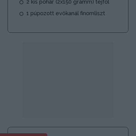
2 kis pohár (2x150 gramm) tejföl
1 púpozott evőkanál finomliszt