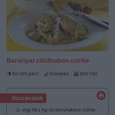
Baranyai zöldbabos csirke
60-120 perc
közepes
500-750
Hozzávalók
egy kb.1 kg-os konyhakész csirke