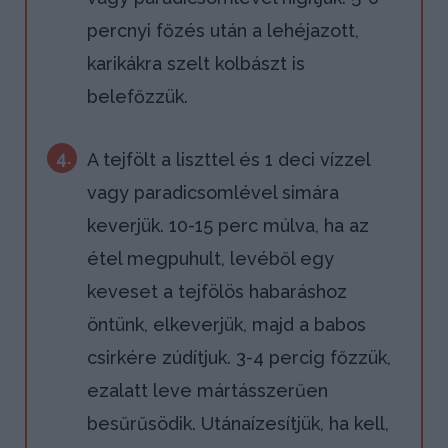
percnyi főzés után a lehéjazott,
karikákra szelt kolbászt is
belefőzzük.
4.
A tejfölt a liszttel és 1 deci vízzel
vagy paradicsomlével simára
keverjük. 10-15 perc múlva, ha az
étel megpuhult, levéből egy
keveset a tejfölös habaráshoz
öntünk, elkeverjük, majd a babos
csirkére zúdítjuk. 3-4 percig főzzük,
ezalatt leve mártásszerűen
besűrűsödik. Utánaízesítjük, ha kell,