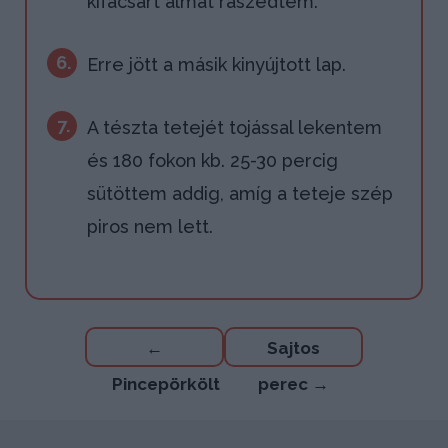
kifacsart almát rászedtem.
6.
Erre jött a másik kinyújtott lap.
7.
A tészta tetejét tojással lekentem
és 180 fokon kb. 25-30 percig
sütöttem addig, amíg a teteje szép
piros nem lett.
Bejegyzés
←
Sajtos
navigáció
Pincepörkölt
perec
→