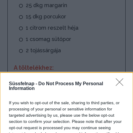
25 dkg margarin
15 dkg porcukor
1 citrom reszelt héja
1 csomag sütőpor
2 tojássárgája
A töltelékhez:
1 kg alma
Süssfelnap -
Do Not Process My Personal
cukor
Information
fahéj
If you wish to opt-out of the sale, sharing to third parties, or
processing of your personal or sensitive information for
2 evőkanál lekvár
targeted advertising by us, please use the below opt-out
section to confirm your selection. Please note that after your
10 dkg darált dió
opt-out request is processed you may continue seeing