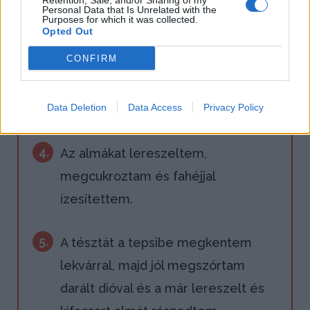
Retention, Sale, and/or Sharing of my
Personal Data that Is Unrelated with the
2.
Egy 34x32 cm-es tepsit margarinnal
Purposes for which it was collected.
Opted Out
kikentem és megliszteztem.
CONFIRM
3.
Az egyik kinyújtott lapot beletettem
Data Deletion
Data Access
Privacy Policy
a tepsibe.
4.
Az almákat lereszeltem,
megcukroztam és fahéjjal
ízesítettem.
5.
A tésztát a tepsibe megkentem
lekvárral, majd jól megszórtam
darált dióval és a már lereszelt és