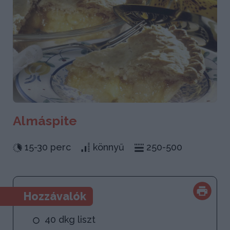
Almáspite
15-30 perc
könnyű
250-500
Hozzávalók
40 dkg liszt