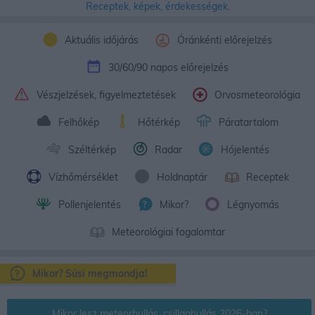
Receptek, képek, érdekességek.
Aktuális időjárás
Óránkénti előrejelzés
30/60/90 napos előrejelzés
Vészjelzések, figyelmeztetések
Orvosmeteorológia
Felhőkép
Hőtérkép
Páratartalom
Széltérkép
Radar
Hójelentés
Vízhőmérséklet
Holdnaptár
Receptek
Pollenjelentés
Mikor?
Légnyomás
Meteorológiai fogalomtar
Mikor? Süsi megmondja!
Mikor lesz meteorhullás, csillaghullás 2026-ban?