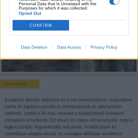
Personal Data that Is Unrelated with the
Purposes for which it was collected.
Opted Out
CONFIRM
Data Deletion
Data Access
Privacy Policy
Az oldalról
Budapest aktuális időjárása és a mai hőmérsékletre, csapadékra,
szélre és égképre vonatkozó előrejelzésünk az oldal tetején
található. Utána a 36 órás valamint a kiválasztható óránkénti
előrejelzés következik. Ezt követi 10 napos előrejelzésünk, mely a
legkorszerűbb, legpontosabb műszerek, modellezések és
számítások alapján készül. Az országos időképre vonatkozó