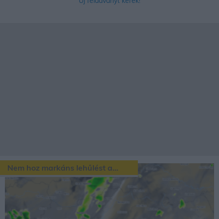
Új feladványt kérek!
Nem hoz markáns lehűlést a...