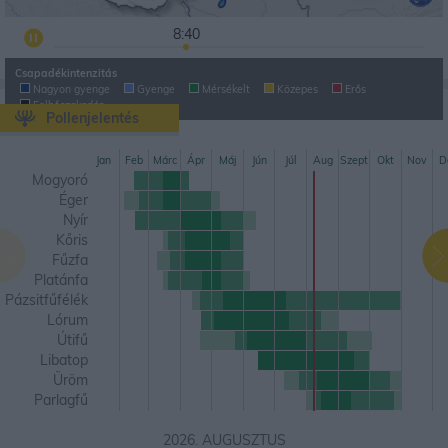
8:50
Csapadékintenzitás
Nagyon gyenge
Gyenge
Mérsékelt
Közepes
Erős
Felhőszakadás
Pollenjelentés
Jan
Feb
Márc
Ápr
Máj
Jún
Júl
Aug
Szept
Okt
Nov
D
Mogyoró
Éger
Nyír
Kőris
Fűzfa
Platánfa
Pázsitfűfélék
Lórum
Útifű
Libatop
Üröm
Parlagfű
2026. AUGUSZTUS