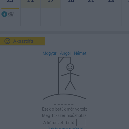
1mm
20%
Akasztófa
Magyar
Angol
Német
_
_
_
_
_
_
Ezek a betűk már voltak:
Még 11-szer hibázhatsz.
A kérdezett betű: