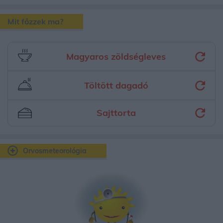
Mit főzzek ma?
Magyaros zöldségleves
Töltött dagadó
Sajttorta
Orvosmeteorológia