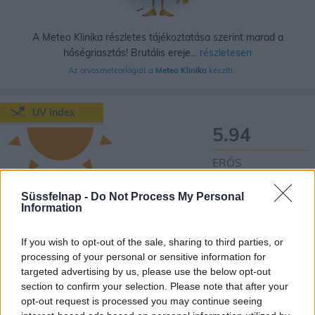
A Meteo Klinika részletes tájékoztatása szerint marad a
hőségriasztás! Brutális ereje...
részletesen
Az orvosmeteorlógiát a
Meteo Klinika
készíti.
UV index
5.94
ERŐS
Süssfelnap -
Do Not Process My Personal
Széles karimájú kalap, napszemüveg, érzékenyebbeknek napernyő,
Information
fedetlen testrészekre fényvédő krém alkalmazása indokolt!
MAXIMÁLIS AJÁNLOTT NAPON TÖLTHETŐ IDŐ:
If you wish to opt-out of the sale, sharing to third parties, or
Nagyon érzékeny
Érzékeny bőr
Kevésbé érzékeny
processing of your personal or sensitive information for
bőr esetén:
esetén:
bőr esetén:
targeted advertising by us, please use the below opt-out
section to confirm your selection. Please note that after your
20-30 PERC
25-35 PERC
45-60 PERC
opt-out request is processed you may continue seeing