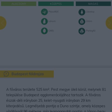
ALACSONY
KÖZEPES
MAGAS
Pázsitfűf.
Libatop
Lórum
Üröm
Útifű
Parlagfű
Budapest földrajza
A főváros területe 525 km². Pest megye öleli körül, melynek 81
települése Budapest agglomerációjához tartozik. A főváros
észak-déli irányban 25, kelet-nyugati irányban 29 km
kiterjedésű. Legmélyebb pontja a Duna szintje, amely közepes
vízállásnál 96 méterre, míg legmagasabb pontja, a János-hegy