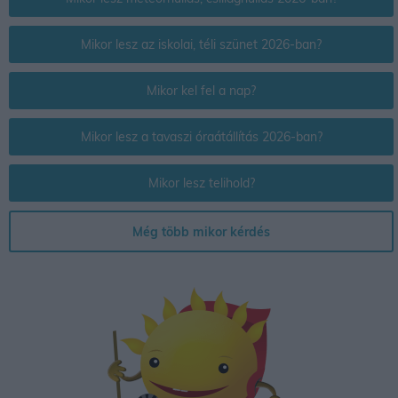
Mikor lesz az iskolai, téli szünet 2026-ban?
Mikor kel fel a nap?
Mikor lesz a tavaszi óraátállítás 2026-ban?
Mikor lesz telihold?
Még több mikor kérdés