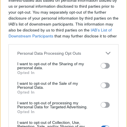
interest-based ads based on personal information utilized by
us or personal information disclosed to third parties prior to
Vízhőmérséklet
your opt-out. You may separately opt-out of the further
disclosure of your personal information by third parties on the
IAB’s list of downstream participants. This information may
Balaton (Siófok)
Velencei-tó
Duna (Budapest)
also be disclosed by us to third parties on the
IAB’s List of
27°
25°
28°
Downstream Participants
that may further disclose it to other
third parties.
Personal Data Processing Opt Outs
Duna (Rajka)
Tisza (Tiszabecs)
Tisza-tó
25°
28°
26°
I want to opt-out of the Sharing of my
personal data.
Opted In
Fertő-tó
I want to opt-out of the Sale of my
25°
Personal Data.
Opted In
I want to opt-out of processing my
Personal Data for Targeted Advertising.
Opted In
A nap képe
I want to opt-out of Collection, Use,
Retention, Sale, and/or Sharing of my