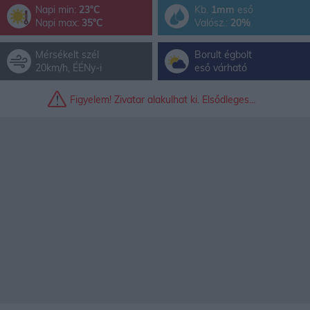
Napi min:
23°C
Kb.
1mm
eső
Napi max:
35°C
Valósz.:
20%
Mérsékelt szél
Borult égbolt
20km/h, ÉÉNy-i
eső várható
Figyelem! Zivatar alakulhat ki. Elsődleges...