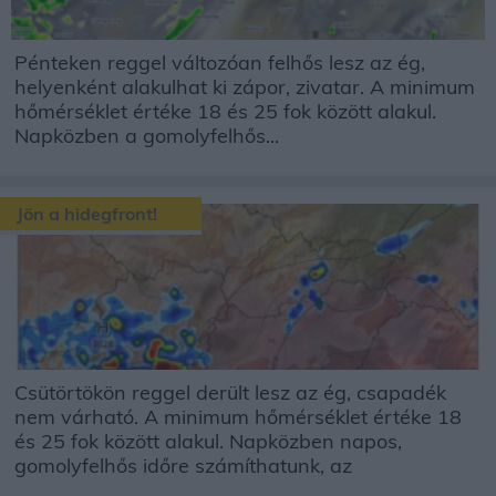
Pénteken reggel változóan felhős lesz az ég,
helyenként alakulhat ki zápor, zivatar. A minimum
hőmérséklet értéke 18 és 25 fok között alakul.
Napközben a gomolyfelhős...
Jön a hidegfront!
Csütörtökön reggel derült lesz az ég, csapadék
nem várható. A minimum hőmérséklet értéke 18
és 25 fok között alakul. Napközben napos,
gomolyfelhős időre számíthatunk, az