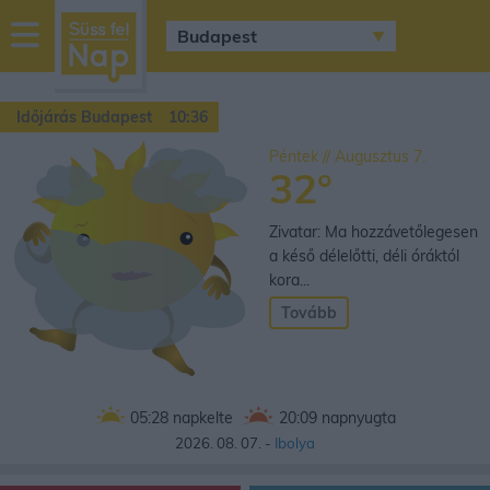
sussfelnap.hu
időjárás
Időjárás Budapest
10:36
Péntek // Augusztus 7.
32°
Zivatar: Ma hozzávetőlegesen
a késő délelőtti, déli óráktól
kora...
Tovább
05:28
napkelte
20:09
napnyugta
2026. 08. 07. -
Ibolya