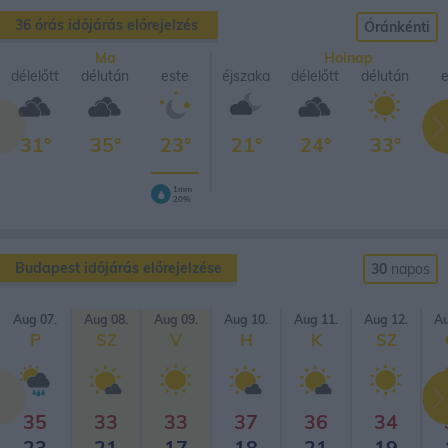
36 órás időjárás előrejelzés
Óránkénti
Ma
Holnap
délelőtt
délután
este
éjszaka
délelőtt
délután
e
31°
35°
23°
21°
24°
33°
1mm
20%
Budapest időjárás előrejelzése
30
napos
Aug 07.
Aug 08.
Aug 09.
Aug 10.
Aug 11.
Aug 12.
Au
P
SZ
V
H
K
SZ
35
33
33
37
36
34
23
21
17
18
21
19